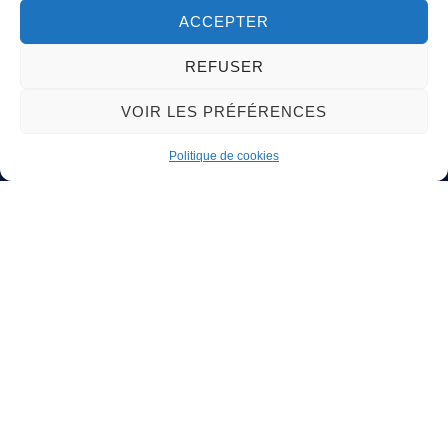
ACCEPTER
©
Direction de l'information légale et administrative
REFUSER
comarquage developpé par
baseo.io
VOIR LES PRÉFÉRENCES
Politique de cookies
Mairie de Plourin