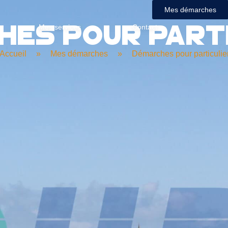
Mes démarches
es pour part
Mes services
Contact
Accueil
»
Mes démarches
»
Démarches pour particulie