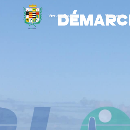
Démarch
Vivre à Plourin
Ma mairie